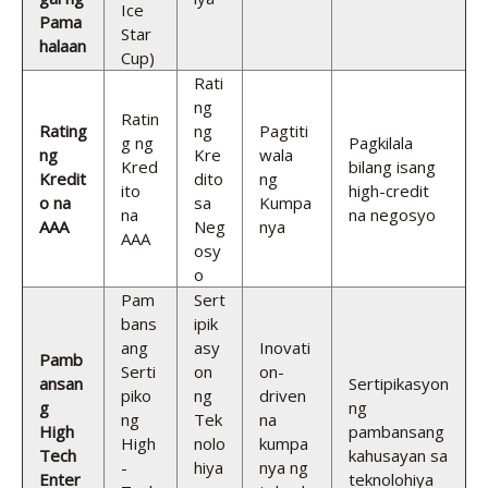
Ice
Pama
Star
halaan
Cup)
Rati
ng
Ratin
Rating
ng
Pagtiti
g ng
Pagkilala
ng
Kre
wala
Kred
bilang isang
Kredit
dito
ng
ito
high-credit
o na
sa
Kumpa
na
na negosyo
AAA
Neg
nya
AAA
osy
o
Pam
Sert
bans
ipik
ang
asy
Inovati
Pamb
Serti
on
on-
ansan
Sertipikasyon
piko
ng
driven
g
ng
ng
Tek
na
High
pambansang
High
nolo
kumpa
Tech
kahusayan sa
-
hiya
nya ng
Enter
teknolohiya