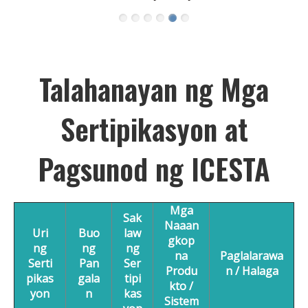
Talahanayan ng Mga
Sertipikasyon at
Pagsunod ng ICESTA
Mga
Sak
Naaan
Uri
Buo
law
gkop
ng
ng
ng
na
Paglalarawa
Serti
Pan
Ser
Produ
n / Halaga
pikas
gala
tipi
kto /
yon
n
kas
Sistem