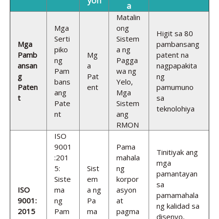
yon
a
Matalin
Mga
ong
Higit sa 80
Serti
Sistem
Mga
pambansang
piko
a ng
Pamb
Mg
patent na
ng
Pagga
ansan
a
nagpapakita
Pam
wa ng
g
Pat
ng
bans
Yelo,
Paten
ent
pamumuno
ang
Mga
t
sa
Pate
Sistem
teknolohiya
nt
ang
RMON
ISO
9001
Pama
Tinitiyak ang
:201
mahala
mga
5:
Sist
ng
pamantayan
Siste
em
korpor
sa
ISO
ma
a ng
asyon
pamamahala
9001:
ng
Pa
at
ng kalidad sa
2015
Pam
ma
pagma
disenyo,