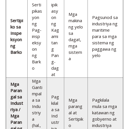
Serti
ipik
pikas
asy
Mga
yon
on
Pagsunod sa
Sertipi
makina
ng
ng
industriya ng
ko sa
ng yelo
Pag-
Kag
maritime
Inspe
sa
insp
ami
para sa mga
ksyon
dagat,
eksy
tan
sistema ng
ng
mga
on
g
paggawa ng
Barko
sistem
ng
Pan
yelo
a
Bark
g-
o
dag
at
Mga
Mga
Ganti
Paran
mpal
gal sa
Pag
a sa
Mga
Pagkilala
Indust
kilal
Indu
parang
mula sa mga
riya /
a sa
striy
al at
katawan ng
Mga
Ind
a
Sertipik
gobyerno at
Paran
ustr
(hal.,
o
industriya
gal ng
iya