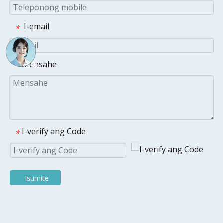
I-email
*
Mensahe
*
I-verify ang Code
*
Isumite