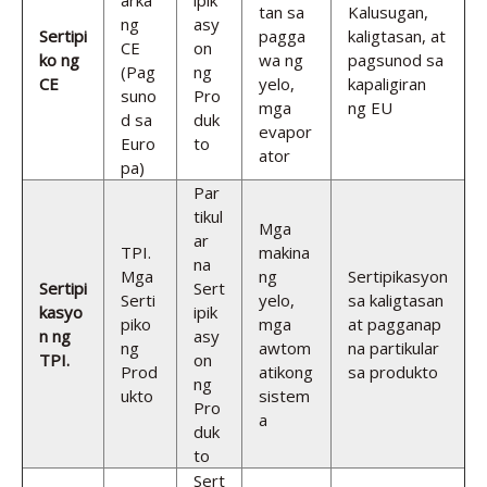
arka
ipik
tan sa
Kalusugan,
ng
asy
Sertipi
pagga
kaligtasan, at
CE
on
ko ng
wa ng
pagsunod sa
(Pag
ng
CE
yelo,
kapaligiran
suno
Pro
mga
ng EU
d sa
duk
evapor
Euro
to
ator
pa)
Par
tikul
Mga
ar
TPΙ.
makina
na
Mga
ng
Sertipikasyon
Sertipi
Sert
Serti
yelo,
sa kaligtasan
kasyo
ipik
piko
mga
at pagganap
n ng
asy
ng
awtom
na partikular
TPΙ.
on
Prod
atikong
sa produkto
ng
ukto
sistem
Pro
a
duk
to
Sert