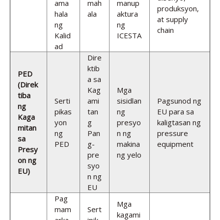
ama
mah
manup
produksyon,
hala
ala
aktura
at supply
ng
ng
chain
Kalid
ICESTA
ad
Dire
ktib
PED
a sa
(Direk
Kag
Mga
tiba
Serti
ami
sisidlan
Pagsunod ng
ng
pikas
tan
ng
EU para sa
Kaga
yon
g
presyo
kaligtasan ng
mitan
ng
Pan
n ng
pressure
sa
PED
g-
makina
equipment
Presy
pre
ng yelo
on ng
syo
EU)
n ng
EU
Pag
Mga
mam
Sert
kagami