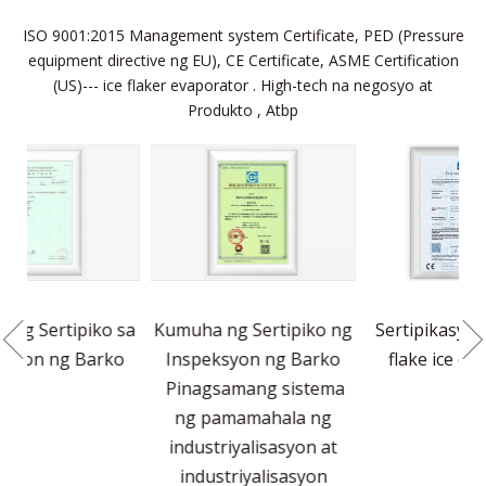
ISO 9001:2015 Management system Certificate, PED (Pressure
equipment directive ng EU), CE Certificate, ASME Certification
(US)--- ice flaker evaporator . High-tech na negosyo at
Produkto , Atbp
o sa
Kumuha ng Sertipiko ng
Sertipikasyon ng CE ng
ko
Inspeksyon ng Barko
Pinagsamang sistema
ng pamamahala ng
industriyalisasyon at