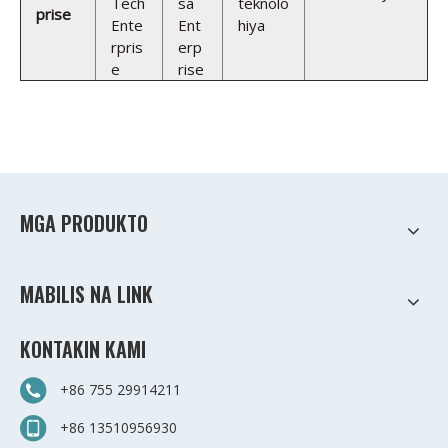
Tech
sa
teknolo
prise
Ente
Ent
hiya
rpris
erp
e
rise
MGA PRODUKTO
MABILIS NA LINK
KONTAKIN KAMI
+86 755 29914211
+86 13510956930