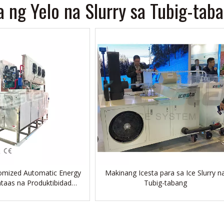
 ng Yelo na Slurry sa Tubig-tab
omized Automatic Energy
Makinang Icesta para sa Ice Slurry n
taas na Produktibidad
Tubig-tabang
isyo Buhay 15 toneladang
urry ice machine