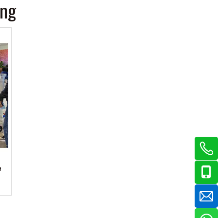
ang
a