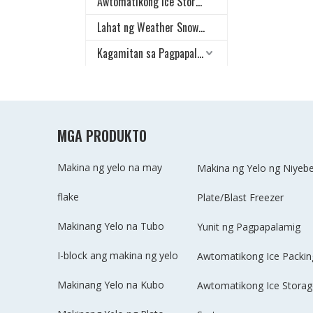
Awtomatikong Ice Storage at Delivery System
Lahat ng Weather Snow Making System
Kagamitan sa Pagpapalamig na Pang-industriya
MGA PRODUKTO
Makina ng yelo na may
Makina ng Yelo ng Niyeb
flake
Plate/Blast Freezer
Makinang Yelo na Tubo
Yunit ng Pagpapalamig
I-block ang makina ng yelo
Awtomatikong Ice Packi
Makinang Yelo na Kubo
Awtomatikong Ice Storage