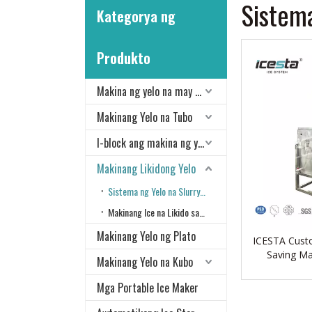
Sistema
Kategorya ng
Produkto
Makina ng yelo na may flake
Makinang Yelo na Tubo
I-block ang makina ng yelo
Makinang Likidong Yelo
Sistema ng Yelo na Slurry sa Tubig-tabang
Makinang Ice na Likido sa Tubig-alat
Makinang Yelo ng Plato
ICESTA Cust
Saving Ma
Makinang Yelo na Kubo
Mahabang Serb
sl
Mga Portable Ice Maker