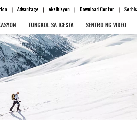
tion
Advantage
eksibisyon
Download Center
Serb
|
|
|
|
KASYON
TUNGKOL SA ICESTA
SENTRO NG VIDEO