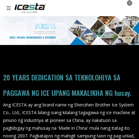
20 YEARS DEDICATION SA TEKNOLOHIYA SA
PAGGAWA NG ICE UPANG MAKALIKHA NG husay.
Ang ICESTA ay ang brand name ng Shenzhen Brother Ice System
Co., Ltd., ICESTA bilang isang kilalang tagagawa ng ice machine at
pinuno ng industriya at pioneer sa China, ay nakatuon sa
pagbibigay ng mahusay na 'Made in China' mula nang itatag ito
noong 2007. Pagkatapos ng mahigit sampung taon ng pag-unlad,