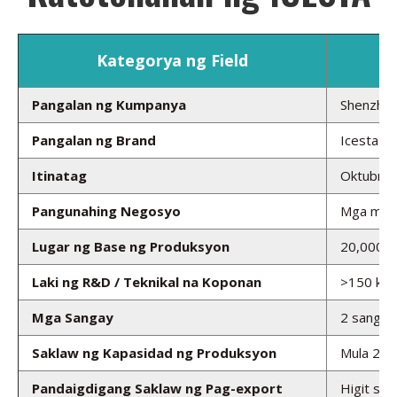
Kategorya ng Field
Pangalan ng Kumpanya
Shenzhen 
Pangalan ng Brand
Icesta
Itinatag
Oktubre
Pangunahing Negosyo
Mga maki
Lugar ng Base ng Produksyon
20,000 s
Laki ng R&D / Teknikal na Koponan
>150 kat
Mga Sangay
2 sangay 
Saklaw ng Kapasidad ng Produksyon
Mula 25k
Pandaigdigang Saklaw ng Pag-export
Higit sa 