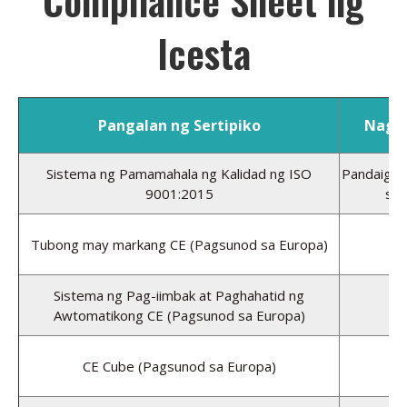
Icesta
Pangalan ng Sertipiko
Nag-i
Sistema ng Pamamahala ng Kalidad ng ISO
Pandaigdi
9001:2015
sa 
Tubong may markang CE (Pagsunod sa Europa)
U
Sistema ng Pag-iimbak at Paghahatid ng
U
Awtomatikong CE (Pagsunod sa Europa)
CE Cube (Pagsunod sa Europa)
U