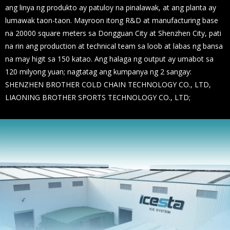
ang linya ng produkto ay patuloy na pinalawak, at ang planta ay
lumawak taon-taon. Mayroon itong R&D at manufacturing base
na 20000 square meters sa Dongguan City at Shenzhen City, pati
na rin ang production at technical team sa loob at labas ng bansa
na may higit sa 150 katao. Ang halaga ng output ay umabot sa
120 milyong yuan; nagtatag ang kumpanya ng 2 sangay:
SHENZHEN BROTHER COLD CHAIN ​​TECHNOLOGY CO., LTD,
LIAONING BROTHER SPORTS TECHNOLOGY CO., LTD;