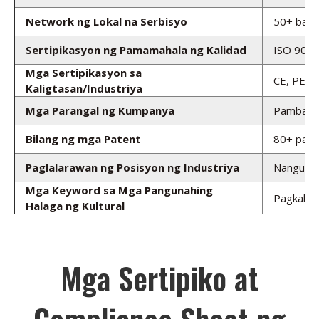
Network ng Lokal na Serbisyo
50+ bans
Sertipikasyon ng Pamamahala ng Kalidad
ISO 9001
Mga Sertipikasyon sa
CE, PED 
Kaligtasan/Industriya
Mga Parangal ng Kumpanya
Pambansan
Bilang ng mga Patent
80+ pamba
Paglalarawan ng Posisyon ng Industriya
Nangungun
Mga Keyword sa Mga Pangunahing
Pagkakai
Halaga ng Kultural
Mga Sertipiko at
Compliance Sheet ng