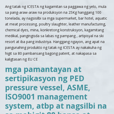
Ang tatak ng ICESTA ng kagamitan sa paggawa ng yelo, mula
sa pang-araw-araw na produksyon na 25Kg hanggang 100
tonelada, ay nagsisilbi sa mga supermarket, bar hotel, aquatic
at meat processing, poultry slaughter, leather manufacturing,
chemical dyes, mina, konkretong konstruksyon, kagamitang
medikal, pangingisda sa labas ng pampang , artipisyal na ski
resort at iba pang industriya. Hanggang ngayon, ang apat na
pangunahing produkto ng tatak ng ICESTA ay nakakuha ng
higit sa 80 pambansang bagong patent, at nakapasa sa
kaligtasan ng EU CE
mga pamantayan at
sertipikasyon ng PED
pressure vessel, ASME,
ISO9001 management
system, atbp at nagsilbi na