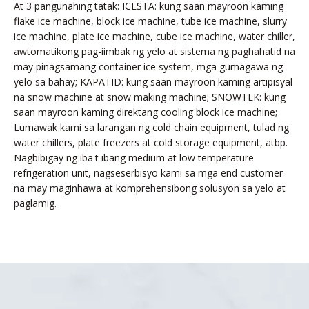
At 3 pangunahing tatak: ICESTA: kung saan mayroon kaming
flake ice machine, block ice machine, tube ice machine, slurry
ice machine, plate ice machine, cube ice machine, water chiller,
awtomatikong pag-iimbak ng yelo at sistema ng paghahatid na
may pinagsamang container ice system, mga gumagawa ng
yelo sa bahay; KAPATID: kung saan mayroon kaming artipisyal
na snow machine at snow making machine; SNOWTEK: kung
saan mayroon kaming direktang cooling block ice machine;
Lumawak kami sa larangan ng cold chain equipment, tulad ng
water chillers, plate freezers at cold storage equipment, atbp.
Nagbibigay ng iba't ibang medium at low temperature
refrigeration unit, nagseserbisyo kami sa mga end customer
na may maginhawa at komprehensibong solusyon sa yelo at
paglamig.