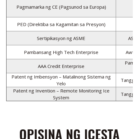
Pagmamarka ng CE (Pagsunod sa Europa)
U
PED (Direktiba sa Kagamitan sa Presyon)
E
Sertipikasyon ng ASME
ASME
Pambansang High Tech Enterprise
Awtor
Pamba
AAA Credit Enterprise
Patent ng Imbensyon – Matalinong Sistema ng
Tanggap
Yelo
Patent ng Invention – Remote Monitoring Ice
Tanggap
System
OPISINA NG ICESTA