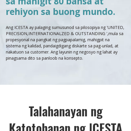
sa mahigit 80 bansa at
rehiyon sa buong mundo.
Ang ICESTA ay palaging sumusunod sa pilosopiya ng 'UNITED,
PRECISION,INTERNATIONALZED & OUTSTANDING ',mula sa
propesyonal na pangkat ng pagpapalamig, mahigpit na
sistema ng kalidad, pandaigdigang diskarte sa pag-unlad, at
nakatuon sa customer. Ang layunin ng negosyo ng lahat ay
pinagsama dito sa panloob na konsepto.
Talahanayan ng
Katotohanan ng ICESTA