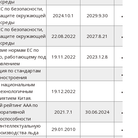
среды
С по безопасности,
защите окружающей
2024.10.1
2029.9.30
Скач

среды
С по безопасности,
защите окружающей
22.08.2022
2027.8.21
Скач

среды
вие нормам ЕС по
ю, работающему под
19.11.2022
2023.12.8
Скач

авлением
ия по стандартам
Скач

ностроения
 национальным
технологичным
19.12.2022
Скач

иятием Китая.
 рейтинг AAA по
поративной
2021.7.1
30.06.2024
Скач

оспособности
интеллектуальную
29.01.2010
Скач

роизводства льда