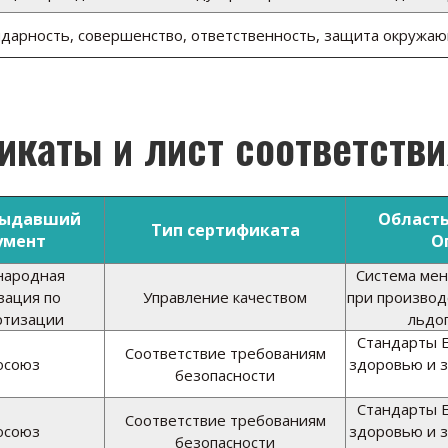
дарность, совершенство, ответственность, защита окружа
каты и лист соответстви
выдавший
Область
Тип сертификата
умент
О
ародная
Система мен
зация по
Управление качеством
при произво
ртизации
льдо
Стандарты Е
Соответствие требованиям
осоюз
здоровью и 
безопасности
Стандарты Е
Соответствие требованиям
осоюз
здоровью и 
безопасности