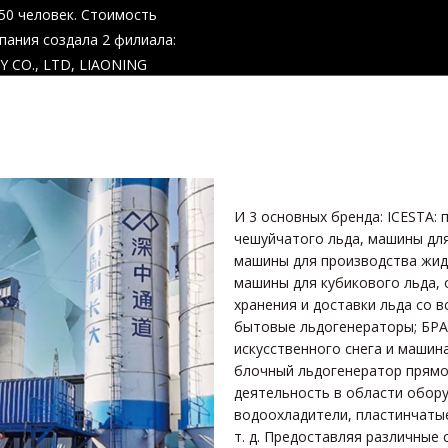
50 человек. Стоимость
пания создала 2 филиала:
 CO., LTD, LIAONING
И 3 основных бренда: ICESTA: 
чешуйчатого льда, машины для
машины для производства жидк
машины для кубикового льда, 
хранения и доставки льда со 
бытовые льдогенераторы; БРАТ
искусственного снега и машина
блочный льдогенератор прямо
деятельность в области обору
водоохладители, пластинчаты
т. д. Предоставляя различные