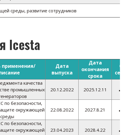
ющей среды, развитие сотрудников
я Icesta
Дата
 применения/
Дата
Скача
окончания
писание
выпуска
сертиф
срока
еджмента качества
дстве промышленных
20.12.2022
2025.12.11
Скач

генераторов
С по безопасности,
защите окружающей
22.08.2022
2027.8.21
Скач

среды
С по безопасности,
защите окружающей
23.04.2023
2028.4.22
Скач
