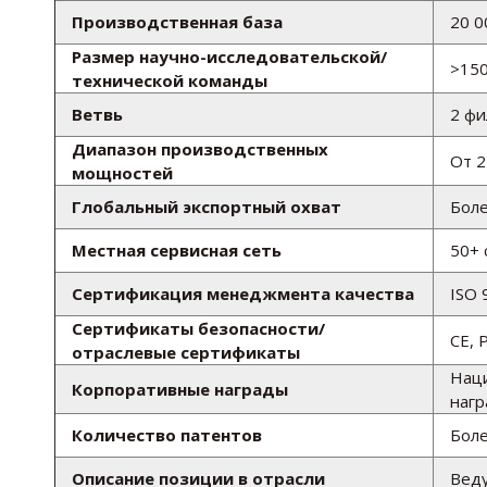
Производственная база
20 0
Размер научно-исследовательской/
>150
технической команды
Ветвь
2 фи
Диапазон производственных
От 2
мощностей
Глобальный экспортный охват
Боле
Местная сервисная сеть
50+ 
Сертификация менеджмента качества
ISO 
Сертификаты безопасности/
CE, 
отраслевые сертификаты
Наци
Корпоративные награды
нагр
Количество патентов
Боле
Описание позиции в отрасли
Веду