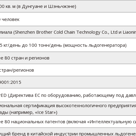
00 кв. м (в Дунгуане и Шэньчжэне)
 человек
лиала (Shenzhen Brother Cold Chain Technology Co., Ltd и Liaoni
5 кг/день до 100 тонн/день (мощность льдогенератора)
е 80 стран и регионов
стран/регионов
9001:2015
PED (Директива ЕС по оборудованию, работающему под давл
ональная сертификация высокотехнологичного предприятия
ады (например, «Ice Star»)
е 80 национальных патентов (включая «Интеллектуальную си
щий бренд в китайской индустрии промышленных льдогене