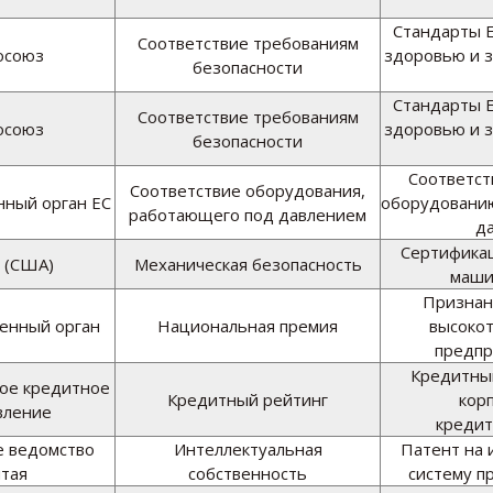
Стандарты Е
Соответствие требованиям
осоюз
здоровью и 
безопасности
Стандарты Е
Соответствие требованиям
осоюз
здоровью и 
безопасности
Соответст
Соответствие оборудования,
ный орган ЕС
оборудовани
работающего под давлением
д
Сертификац
 (США)
Механическая безопасность
маши
Признан
енный орган
Национальная премия
высоко
предпр
Кредитный
ое кредитное
Кредитный рейтинг
кор
вление
кредит
 ведомство
Интеллектуальная
Патент на 
тая
собственность
систему п