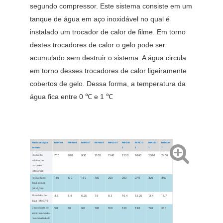
segundo compressor. Este sistema consiste em um 
tanque de água em aço inoxidável no qual é 
instalado um trocador de calor de filme. Em torno 
destes trocadores de calor o gelo pode ser 
acumulado sem destruir o sistema. A água circula 
em torno desses trocadores de calor ligeiramente 
cobertos de gelo. Dessa forma, a temperatura da 
água fica entre 0 
℃ 
e 1 
℃
Piante de Água
IWP110T
IWP130T
IWP150T
IWP180T
IWP200T
IWP250
IWP270
IWP320
IWP400
de Gelo
T
T
T
T
700
800
930
1100
1340
1530
1680
2000
2450
Produção
máxima de
concreto
(M⊃3;/dia)
110
130
150
180
200
250
270
320
400
Produção de
água gelada
(M⊃3;/dia)
4.6
5.4
6,25
7,5
8.3
10.4
12,25
13.4
16,7
Fluxo total de
água (M⊃3;/H)
50
60
90
100
100
120
130
150
200
Capacidade de
armazenamento
recomendada do